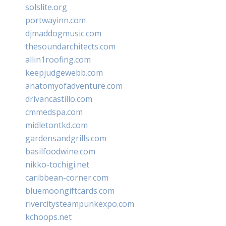
solslite.org
portwayinn.com
djmaddogmusic.com
thesoundarchitects.com
allin1roofing.com
keepjudgewebb.com
anatomyofadventure.com
drivancastillo.com
cmmedspa.com
midletontkd.com
gardensandgrills.com
basilfoodwine.com
nikko-tochigi.net
caribbean-corner.com
bluemoongiftcards.com
rivercitysteampunkexpo.com
kchoops.net