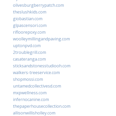
olivesburgberrypatch.com
theslushkids.com
giobastian.com
glpascensori.com
rifloorepoxy.com
woolleymillingandpaving.com
uptonpvd.com
2troublegrill.com
casateranga.com
sticksandstonesstudiooh.com
walkers-treeservice.com
shopmossi.com
untamedcollectivesd.com
mxpwellness.com
infernocanine.com
thepaperhousecollection.com
allisonwillisholley.com