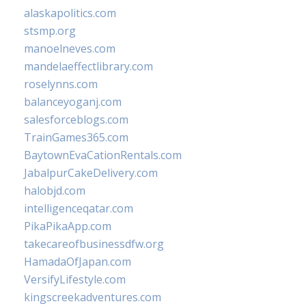
alaskapolitics.com
stsmp.org
manoelneves.com
mandelaeffectlibrary.com
roselynns.com
balanceyoganj.com
salesforceblogs.com
TrainGames365.com
BaytownEvaCationRentals.com
JabalpurCakeDelivery.com
halobjd.com
intelligenceqatar.com
PikaPikaApp.com
takecareofbusinessdfw.org
HamadaOfJapan.com
VersifyLifestyle.com
kingscreekadventures.com