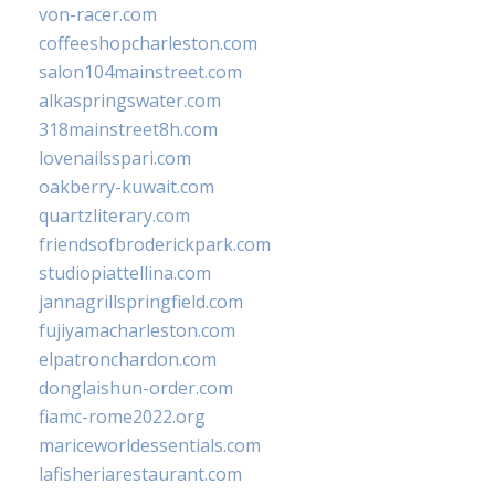
von-racer.com
coffeeshopcharleston.com
salon104mainstreet.com
alkaspringswater.com
318mainstreet8h.com
lovenailsspari.com
oakberry-kuwait.com
quartzliterary.com
friendsofbroderickpark.com
studiopiattellina.com
jannagrillspringfield.com
fujiyamacharleston.com
elpatronchardon.com
donglaishun-order.com
fiamc-rome2022.org
mariceworldessentials.com
lafisheriarestaurant.com