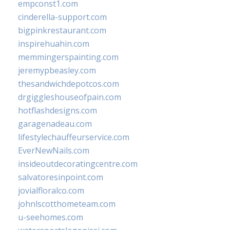
empconst1.com
cinderella-support.com
bigpinkrestaurant.com
inspirehuahin.com
memmingerspainting.com
jeremypbeasley.com
thesandwichdepotcos.com
drgiggleshouseofpain.com
hotflashdesigns.com
garagenadeau.com
lifestylechauffeurservice.com
EverNewNails.com
insideoutdecoratingcentre.com
salvatoresinpoint.com
jovialfloralco.com
johnlscotthometeam.com
u-seehomes.com