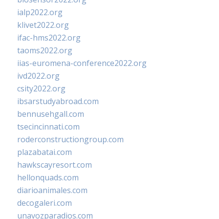
ialp2022.org
klivet2022.org
ifac-hms2022.org
taoms2022.org
iias-euromena-conference2022.org
ivd2022.org
csity2022.org
ibsarstudyabroad.com
bennusehgall.com
tsecincinnati.com
roderconstructiongroup.com
plazabatai.com
hawkscayresort.com
hellonquads.com
diarioanimales.com
decogaleri.com
unavozparadios.com