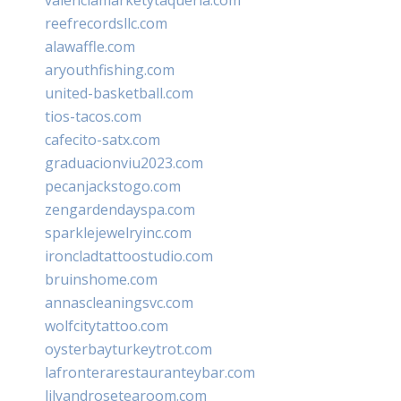
reefrecordsllc.com
alawaffle.com
aryouthfishing.com
united-basketball.com
tios-tacos.com
cafecito-satx.com
graduacionviu2023.com
pecanjackstogo.com
zengardendayspa.com
sparklejewelryinc.com
ironcladtattoostudio.com
bruinshome.com
annascleaningsvc.com
wolfcitytattoo.com
oysterbayturkeytrot.com
lafronterarestauranteybar.com
lilyandrosetearoom.com