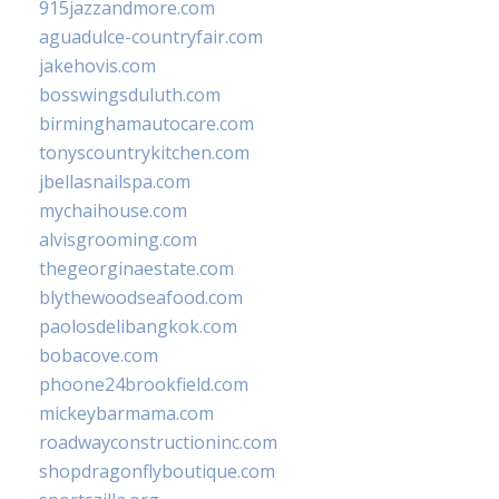
915jazzandmore.com
aguadulce-countryfair.com
jakehovis.com
bosswingsduluth.com
birminghamautocare.com
tonyscountrykitchen.com
jbellasnailspa.com
mychaihouse.com
alvisgrooming.com
thegeorginaestate.com
blythewoodseafood.com
paolosdelibangkok.com
bobacove.com
phoone24brookfield.com
mickeybarmama.com
roadwayconstructioninc.com
shopdragonflyboutique.com