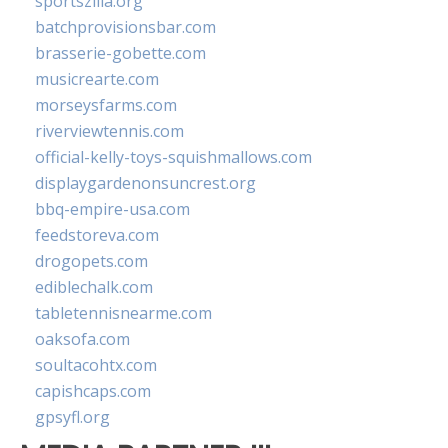
sportszilla.org
batchprovisionsbar.com
brasserie-gobette.com
musicrearte.com
morseysfarms.com
riverviewtennis.com
official-kelly-toys-squishmallows.com
displaygardenonsuncrest.org
bbq-empire-usa.com
feedstoreva.com
drogopets.com
ediblechalk.com
tabletennisnearme.com
oaksofa.com
soultacohtx.com
capishcaps.com
gpsyfl.org