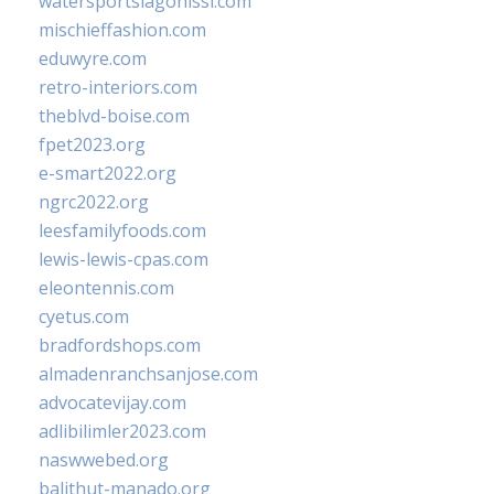
watersportslagonissi.com
mischieffashion.com
eduwyre.com
retro-interiors.com
theblvd-boise.com
fpet2023.org
e-smart2022.org
ngrc2022.org
leesfamilyfoods.com
lewis-lewis-cpas.com
eleontennis.com
cyetus.com
bradfordshops.com
almadenranchsanjose.com
advocatevijay.com
adlibilimler2023.com
naswwebed.org
balithut-manado.org