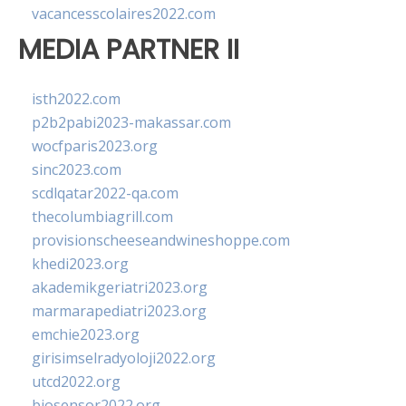
vacancesscolaires2022.com
MEDIA PARTNER II
isth2022.com
p2b2pabi2023-makassar.com
wocfparis2023.org
sinc2023.com
scdlqatar2022-qa.com
thecolumbiagrill.com
provisionscheeseandwineshoppe.com
khedi2023.org
akademikgeriatri2023.org
marmarapediatri2023.org
emchie2023.org
girisimselradyoloji2022.org
utcd2022.org
biosensor2022.org