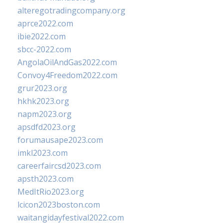
alteregotradingcompany.org
aprce2022.com
ibie2022.com
sbcc-2022.com
AngolaOilAndGas2022.com
Convoy4Freedom2022.com
grur2023.org
hkhk2023.org
napm2023.org
apsdfd2023.org
forumausape2023.com
imkl2023.com
careerfaircsd2023.com
apsth2023.com
MedItRio2023.org
lcicon2023boston.com
waitangidayfestival2022.com