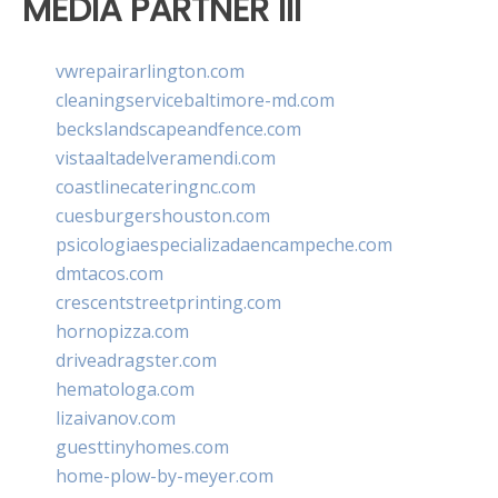
MEDIA PARTNER III
vwrepairarlington.com
cleaningservicebaltimore-md.com
beckslandscapeandfence.com
vistaaltadelveramendi.com
coastlinecateringnc.com
cuesburgershouston.com
psicologiaespecializadaencampeche.com
dmtacos.com
crescentstreetprinting.com
hornopizza.com
driveadragster.com
hematologa.com
lizaivanov.com
guesttinyhomes.com
home-plow-by-meyer.com