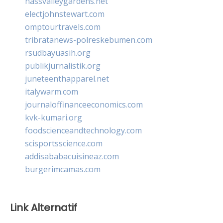
nassvalleygardens.net
electjohnstewart.com
omptourtravels.com
tribratanews-polreskebumen.com
rsudbayuasih.org
publikjurnalistik.org
juneteenthapparel.net
italywarm.com
journaloffinanceeconomics.com
kvk-kumari.org
foodscienceandtechnology.com
scisportsscience.com
addisababacuisineaz.com
burgerimcamas.com
Link Alternatif