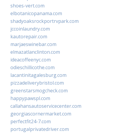
shoes-vert.com
elbotanicopanama.com
shadyoaksrockportrvpark.com
jccoinlaundry.com
kautorepair.com
marjaeswinebar.com
elmazatlanclinton.com
ideacoffeenyc.com
odieschillicothe.com
lacantinitagalesburg.com
pizzadeliverybristol.com
greenstarsmogcheck.com
happypawspl.com
callahansautoservicecenter.com
georgiascornermarket.com
perfectfit24-7.com
portugalprivatedriver.com