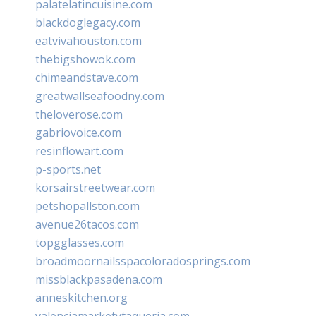
palatelatincuisine.com
blackdoglegacy.com
eatvivahouston.com
thebigshowok.com
chimeandstave.com
greatwallseafoodny.com
theloverose.com
gabriovoice.com
resinflowart.com
p-sports.net
korsairstreetwear.com
petshopallston.com
avenue26tacos.com
topgglasses.com
broadmoornailsspacoloradosprings.com
missblackpasadena.com
anneskitchen.org
valenciamarketytaqueria.com