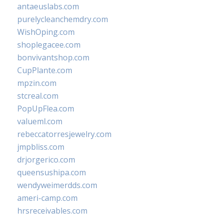
antaeuslabs.com
purelycleanchemdry.com
WishOping.com
shoplegacee.com
bonvivantshop.com
CupPlante.com
mpzin.com
stcreal.com
PopUpFlea.com
valueml.com
rebeccatorresjewelry.com
jmpbliss.com
drjorgerico.com
queensushipa.com
wendyweimerdds.com
ameri-camp.com
hrsreceivables.com