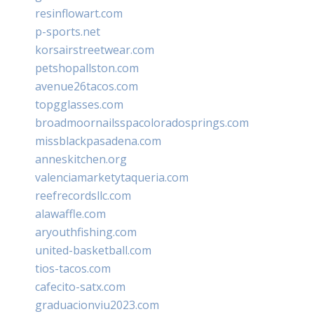
resinflowart.com
p-sports.net
korsairstreetwear.com
petshopallston.com
avenue26tacos.com
topgglasses.com
broadmoornailsspacoloradosprings.com
missblackpasadena.com
anneskitchen.org
valenciamarketytaqueria.com
reefrecordsllc.com
alawaffle.com
aryouthfishing.com
united-basketball.com
tios-tacos.com
cafecito-satx.com
graduacionviu2023.com