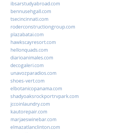
ibsarstudyabroad.com
bennusehgall.com
tsecincinnati.com
roderconstructiongroup.com
plazabatai.com
hawkscayresort.com
hellonquads.com
diarioanimales.com
decogaleri.com
unavozparadios.com
shoes-vert.com
elbotanicopanama.com
shadyoaksrockportrvpark.com
jccoinlaundry.com
kautorepair.com
marjaeswinebar.com
elmazatlanclinton.com