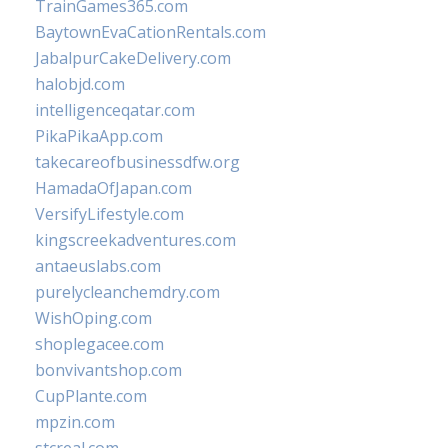
TrainGames365.com
BaytownEvaCationRentals.com
JabalpurCakeDelivery.com
halobjd.com
intelligenceqatar.com
PikaPikaApp.com
takecareofbusinessdfw.org
HamadaOfJapan.com
VersifyLifestyle.com
kingscreekadventures.com
antaeuslabs.com
purelycleanchemdry.com
WishOping.com
shoplegacee.com
bonvivantshop.com
CupPlante.com
mpzin.com