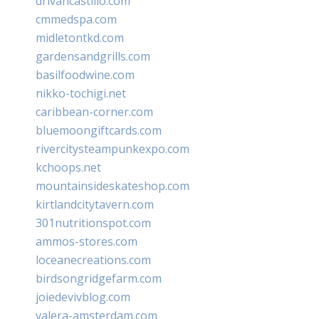
drivancastillo.com
cmmedspa.com
midletontkd.com
gardensandgrills.com
basilfoodwine.com
nikko-tochigi.net
caribbean-corner.com
bluemoongiftcards.com
rivercitysteampunkexpo.com
kchoops.net
mountainsideskateshop.com
kirtlandcitytavern.com
301nutritionspot.com
ammos-stores.com
loceanecreations.com
birdsongridgefarm.com
joiedevivblog.com
valera-amsterdam.com