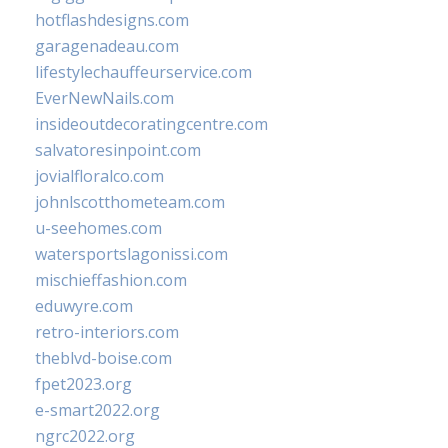
hotflashdesigns.com
garagenadeau.com
lifestylechauffeurservice.com
EverNewNails.com
insideoutdecoratingcentre.com
salvatoresinpoint.com
jovialfloralco.com
johnlscotthometeam.com
u-seehomes.com
watersportslagonissi.com
mischieffashion.com
eduwyre.com
retro-interiors.com
theblvd-boise.com
fpet2023.org
e-smart2022.org
ngrc2022.org