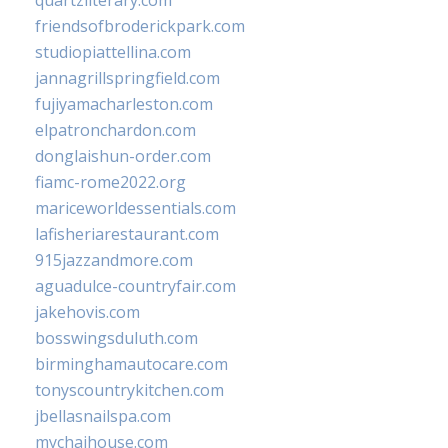
quartzliterary.com
friendsofbroderickpark.com
studiopiattellina.com
jannagrillspringfield.com
fujiyamacharleston.com
elpatronchardon.com
donglaishun-order.com
fiamc-rome2022.org
mariceworldessentials.com
lafisheriarestaurant.com
915jazzandmore.com
aguadulce-countryfair.com
jakehovis.com
bosswingsduluth.com
birminghamautocare.com
tonyscountrykitchen.com
jbellasnailspa.com
mychaihouse.com