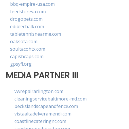
bbq-empire-usa.com
feedstoreva.com
drogopets.com
ediblechalk.com
tabletennisnearme.com
oaksofa.com
soultacohtx.com
capishcaps.com
gpsyfl.org
MEDIA PARTNER III
vwrepairarlington.com
cleaningservicebaltimore-md.com
beckslandscapeandfence.com
vistaaltadelveramendi.com
coastlinecateringnc.com
cuesburgershouston.com