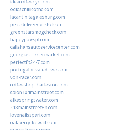
ideacoffeenyc.com
odieschillicothe.com
lacantinitagalesburg.com
pizzadeliverybristol.com
greenstarsmogcheck.com
happypawspl.com
callahansautoservicecenter.com
georgiascornermarket.com
perfectfit24-7.com
portugalprivatedriver.com
von-racer.com
coffeeshopcharleston.com
salon104mainstreet.com
alkaspringswater.com
318mainstreet8h.com
lovenailsspari.com
oakberry-kuwait.com