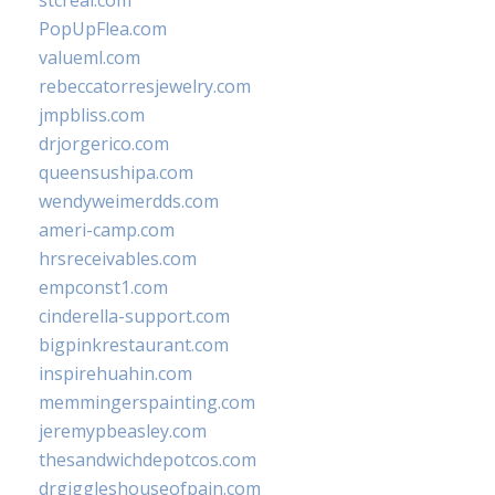
stcreal.com
PopUpFlea.com
valueml.com
rebeccatorresjewelry.com
jmpbliss.com
drjorgerico.com
queensushipa.com
wendyweimerdds.com
ameri-camp.com
hrsreceivables.com
empconst1.com
cinderella-support.com
bigpinkrestaurant.com
inspirehuahin.com
memmingerspainting.com
jeremypbeasley.com
thesandwichdepotcos.com
drgiggleshouseofpain.com