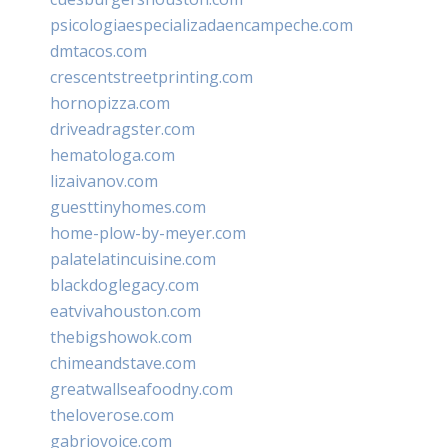
psicologiaespecializadaencampeche.com
dmtacos.com
crescentstreetprinting.com
hornopizza.com
driveadragster.com
hematologa.com
lizaivanov.com
guesttinyhomes.com
home-plow-by-meyer.com
palatelatincuisine.com
blackdoglegacy.com
eatvivahouston.com
thebigshowok.com
chimeandstave.com
greatwallseafoodny.com
theloverose.com
gabriovoice.com