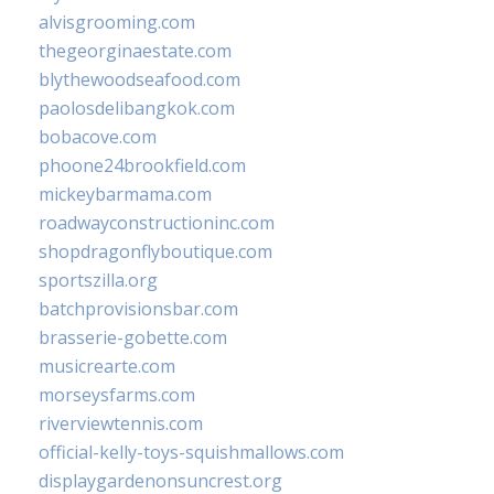
alvisgrooming.com
thegeorginaestate.com
blythewoodseafood.com
paolosdelibangkok.com
bobacove.com
phoone24brookfield.com
mickeybarmama.com
roadwayconstructioninc.com
shopdragonflyboutique.com
sportszilla.org
batchprovisionsbar.com
brasserie-gobette.com
musicrearte.com
morseysfarms.com
riverviewtennis.com
official-kelly-toys-squishmallows.com
displaygardenonsuncrest.org