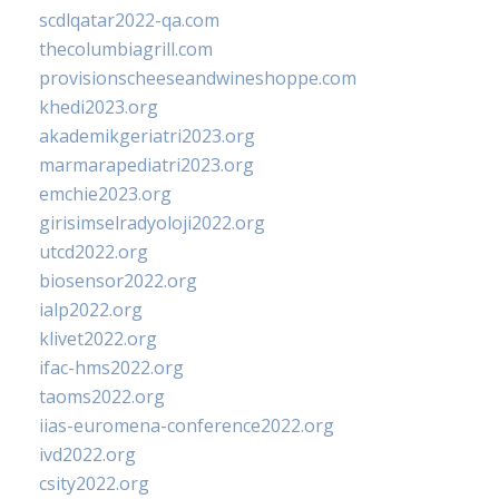
scdlqatar2022-qa.com
thecolumbiagrill.com
provisionscheeseandwineshoppe.com
khedi2023.org
akademikgeriatri2023.org
marmarapediatri2023.org
emchie2023.org
girisimselradyoloji2022.org
utcd2022.org
biosensor2022.org
ialp2022.org
klivet2022.org
ifac-hms2022.org
taoms2022.org
iias-euromena-conference2022.org
ivd2022.org
csity2022.org