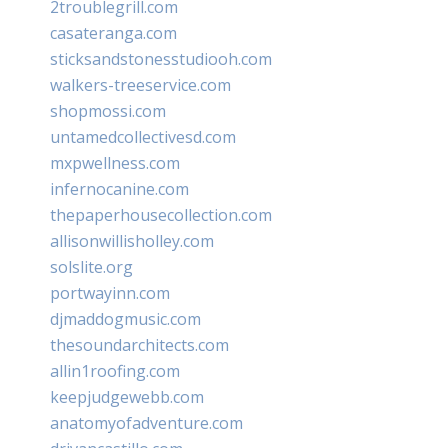
2troublegrill.com
casateranga.com
sticksandstonesstudiooh.com
walkers-treeservice.com
shopmossi.com
untamedcollectivesd.com
mxpwellness.com
infernocanine.com
thepaperhousecollection.com
allisonwillisholley.com
solslite.org
portwayinn.com
djmaddogmusic.com
thesoundarchitects.com
allin1roofing.com
keepjudgewebb.com
anatomyofadventure.com