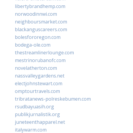
libertybrandhemp.com
norwoodinnwi.com
neighboursmarket.com
blackanguscareers.com
bolesfororegon.com
bodega-ole.com
thestreamlinerlounge.com
mestrinorubanofc.com
novelatherton.com
nassvalleygardens.net
electjohnstewart.com
omptourtravels.com
tribratanews-polreskebumen.com
rsudbayuasih.org
publikjurnalistik.org
juneteenthapparel.net
italywarm.com