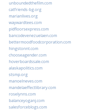
unboundedthefilm.com
catfriends-bg.org
marianlives.org
waywardtees.com
pidfloorsexpress.com
bancodevenezuelaen.com
bettermoodfoodcorporation.com
hingstonnt.com
chooseagender.com
hoverboardssale.com
alaskapolitics.com
stsmp.org
manoelneves.com
mandelaeffectlibrary.com
roselynns.com
balanceyoganj.com
salesforceblogs.com