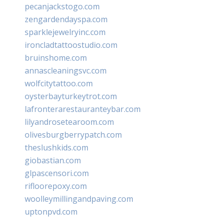
pecanjackstogo.com
zengardendayspa.com
sparklejewelryinc.com
ironcladtattoostudio.com
bruinshome.com
annascleaningsvc.com
wolfcitytattoo.com
oysterbayturkeytrot.com
lafronterarestauranteybar.com
lilyandrosetearoom.com
olivesburgberrypatch.com
theslushkids.com
giobastian.com
glpascensori.com
rifloorepoxy.com
woolleymillingandpaving.com
uptonpvd.com