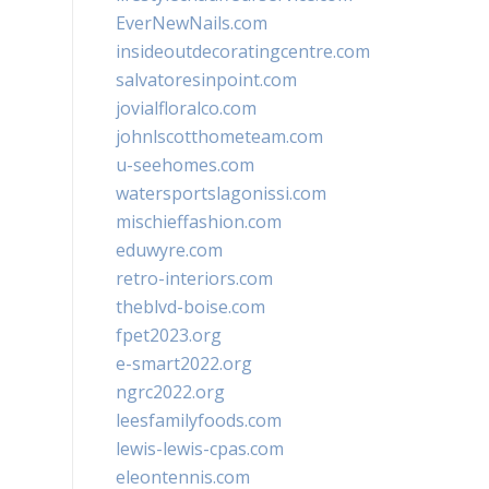
EverNewNails.com
insideoutdecoratingcentre.com
salvatoresinpoint.com
jovialfloralco.com
johnlscotthometeam.com
u-seehomes.com
watersportslagonissi.com
mischieffashion.com
eduwyre.com
retro-interiors.com
theblvd-boise.com
fpet2023.org
e-smart2022.org
ngrc2022.org
leesfamilyfoods.com
lewis-lewis-cpas.com
eleontennis.com