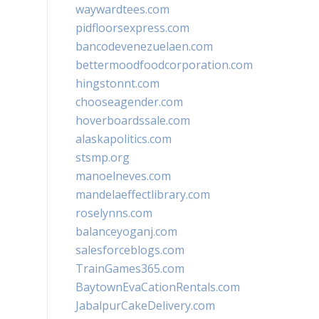
waywardtees.com
pidfloorsexpress.com
bancodevenezuelaen.com
bettermoodfoodcorporation.com
hingstonnt.com
chooseagender.com
hoverboardssale.com
alaskapolitics.com
stsmp.org
manoelneves.com
mandelaeffectlibrary.com
roselynns.com
balanceyoganj.com
salesforceblogs.com
TrainGames365.com
BaytownEvaCationRentals.com
JabalpurCakeDelivery.com