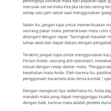
pentingnya istirahat mata dari paparan layar g
merusak sel-sel mata kita jika terlalu sering te
setiap satu jam sekali saat menggunakan gadge
Selain itu, jangan lupa untuk memeriksakan ma
seorang pakar mata, pemeriksaan mata rutin 
ditangani dengan cepat. “Seringkali masalah m
tahap awal dan dapat diatasi dengan pengobat
Terakhir, jangan lupa untuk menggunakan kaca
Fitriani Indah, seorang ahli optometri, mene
sesuai dengan resep dokter mata. “Penggunaa
kesehatan mata Anda. Oleh karena itu, pastik
penggunaan kacamata atau lensa kontak,” uja
Dengan mengikuti tips sederhana ini, Anda 
masalah mata yang dapat mengganggu kualitas
dengan baik, karena mata adalah jendela dunia