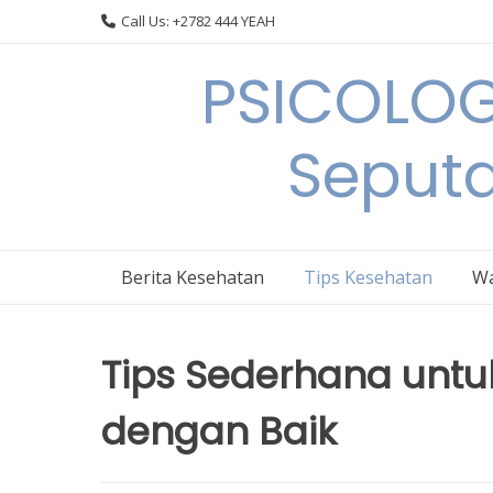
Skip
Call Us: +2782 444 YEAH
to
content
PSICOLOG
Seput
Berita Kesehatan
Tips Kesehatan
Wa
Tips Sederhana unt
dengan Baik