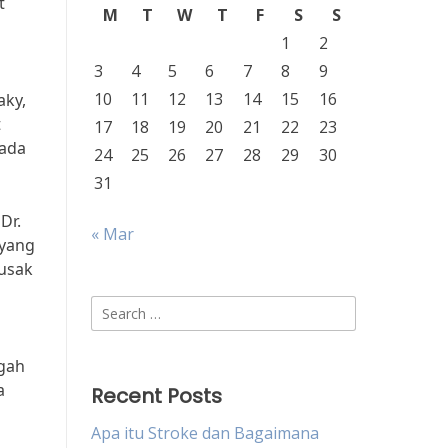
t
M
T
W
T
F
S
S
1
2
3
4
5
6
7
8
9
10
11
12
13
14
15
16
aky,
t
17
18
19
20
21
22
23
pada
24
25
26
27
28
29
30
31
Dr.
« Mar
 yang
rusak
Search
for:
egah
a
Recent Posts
Apa itu Stroke dan Bagaimana