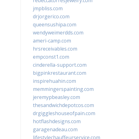
rebeccatorresjewelry.com
jmpbliss.com
drjorgerico.com
queensushipa.com
wendyweimerdds.com
ameri-camp.com
hrsreceivables.com
empconst1.com
cinderella-support.com
bigpinkrestaurant.com
inspirehuahin.com
memmingerspainting.com
jeremypbeasley.com
thesandwichdepotcos.com
drgiggleshouseofpain.com
hotflashdesigns.com
garagenadeau.com
lifestylechauffeurservice.com