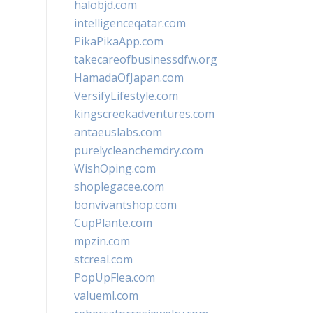
halobjd.com
intelligenceqatar.com
PikaPikaApp.com
takecareofbusinessdfw.org
HamadaOfJapan.com
VersifyLifestyle.com
kingscreekadventures.com
antaeuslabs.com
purelycleanchemdry.com
WishOping.com
shoplegacee.com
bonvivantshop.com
CupPlante.com
mpzin.com
stcreal.com
PopUpFlea.com
valueml.com