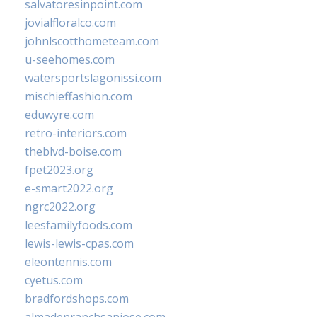
salvatoresinpoint.com
jovialfloralco.com
johnlscotthometeam.com
u-seehomes.com
watersportslagonissi.com
mischieffashion.com
eduwyre.com
retro-interiors.com
theblvd-boise.com
fpet2023.org
e-smart2022.org
ngrc2022.org
leesfamilyfoods.com
lewis-lewis-cpas.com
eleontennis.com
cyetus.com
bradfordshops.com