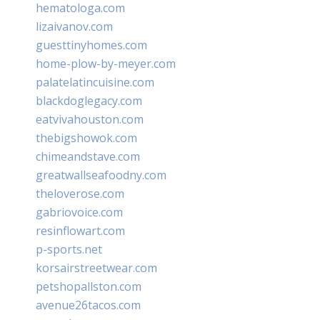
hematologa.com
lizaivanov.com
guesttinyhomes.com
home-plow-by-meyer.com
palatelatincuisine.com
blackdoglegacy.com
eatvivahouston.com
thebigshowok.com
chimeandstave.com
greatwallseafoodny.com
theloverose.com
gabriovoice.com
resinflowart.com
p-sports.net
korsairstreetwear.com
petshopallston.com
avenue26tacos.com