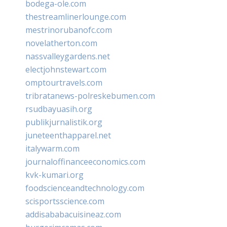
bodega-ole.com
thestreamlinerlounge.com
mestrinorubanofc.com
novelatherton.com
nassvalleygardens.net
electjohnstewart.com
omptourtravels.com
tribratanews-polreskebumen.com
rsudbayuasih.org
publikjurnalistik.org
juneteenthapparel.net
italywarm.com
journaloffinanceeconomics.com
kvk-kumari.org
foodscienceandtechnology.com
scisportsscience.com
addisababacuisineaz.com