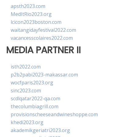
apsth2023.com
MedItRio2023.org
lcicon2023boston.com
waitangidayfestival2022.com
vacancesscolaires2022.com
MEDIA PARTNER II
isth2022.com
p2b2pabi2023-makassar.com
wocfparis2023.org
sinc2023.com
scdlqatar2022-qa.com
thecolumbiagrill.com
provisionscheeseandwineshoppe.com
khedi2023.org
akademikgeriatri2023.org