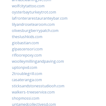
wolfcitytattoo.com
oysterbayturkeytrot.com
lafronterarestauranteybar.com
lilyandrosetearoom.com
olivesburgberrypatch.com
theslushkids.com
giobastian.com
glpascensori.com
rifloorepoxy.com
woolleymillingandpaving.com
uptonpvd.com
2troublegrill.com
casateranga.com
sticksandstonesstudiooh.com
walkers-treeservice.com
shopmossi.com
untamedcollectivesd.com