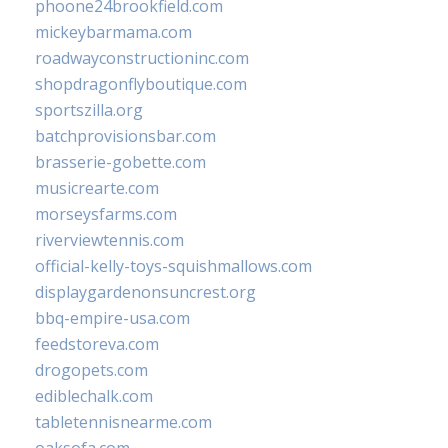
phoone24brookfield.com
mickeybarmama.com
roadwayconstructioninc.com
shopdragonflyboutique.com
sportszilla.org
batchprovisionsbar.com
brasserie-gobette.com
musicrearte.com
morseysfarms.com
riverviewtennis.com
official-kelly-toys-squishmallows.com
displaygardenonsuncrest.org
bbq-empire-usa.com
feedstoreva.com
drogopets.com
ediblechalk.com
tabletennisnearme.com