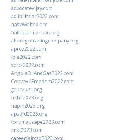
almadenranchsanjose.com
advocatevijay.com
adlibilimler2023.com
naswwebed.org
balithut-manado.org
alteregotradingcompany.org
aprce2022.com
ibie2022.com
sbcc-2022.com
AngolaOilAndGas2022.com
Convoy4Freedom2022.com
grur2023.org
hkhk2023.org
napm2023.org
apsdfd2023.org
forumausape2023.com
imkl2023.com
careerfaircsd2023.com