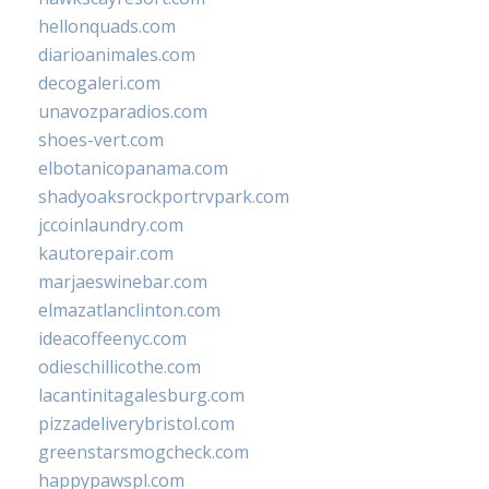
hellonquads.com
diarioanimales.com
decogaleri.com
unavozparadios.com
shoes-vert.com
elbotanicopanama.com
shadyoaksrockportrvpark.com
jccoinlaundry.com
kautorepair.com
marjaeswinebar.com
elmazatlanclinton.com
ideacoffeenyc.com
odieschillicothe.com
lacantinitagalesburg.com
pizzadeliverybristol.com
greenstarsmogcheck.com
happypawspl.com