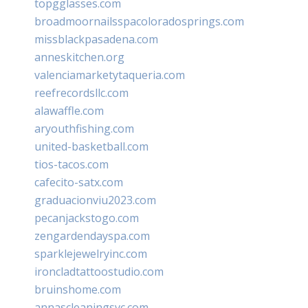
topgglasses.com
broadmoornailsspacoloradosprings.com
missblackpasadena.com
anneskitchen.org
valenciamarketytaqueria.com
reefrecordsllc.com
alawaffle.com
aryouthfishing.com
united-basketball.com
tios-tacos.com
cafecito-satx.com
graduacionviu2023.com
pecanjackstogo.com
zengardendayspa.com
sparklejewelryinc.com
ironcladtattoostudio.com
bruinshome.com
annascleaningsvc.com