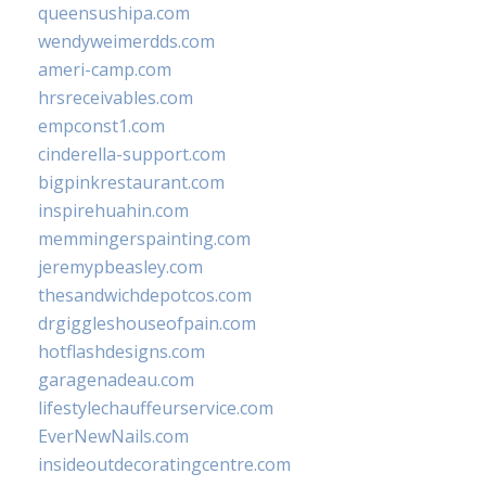
queensushipa.com
wendyweimerdds.com
ameri-camp.com
hrsreceivables.com
empconst1.com
cinderella-support.com
bigpinkrestaurant.com
inspirehuahin.com
memmingerspainting.com
jeremypbeasley.com
thesandwichdepotcos.com
drgiggleshouseofpain.com
hotflashdesigns.com
garagenadeau.com
lifestylechauffeurservice.com
EverNewNails.com
insideoutdecoratingcentre.com