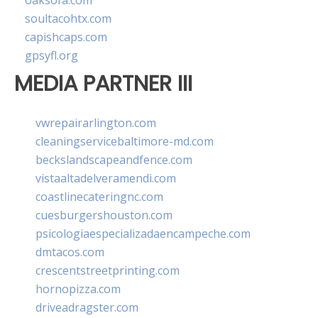
oaksofa.com
soultacohtx.com
capishcaps.com
gpsyfl.org
MEDIA PARTNER III
vwrepairarlington.com
cleaningservicebaltimore-md.com
beckslandscapeandfence.com
vistaaltadelveramendi.com
coastlinecateringnc.com
cuesburgershouston.com
psicologiaespecializadaencampeche.com
dmtacos.com
crescentstreetprinting.com
hornopizza.com
driveadragster.com