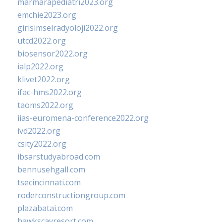
marmarapediatri2023.org
emchie2023.org
girisimselradyoloji2022.org
utcd2022.org
biosensor2022.org
ialp2022.org
klivet2022.org
ifac-hms2022.org
taoms2022.org
iias-euromena-conference2022.org
ivd2022.org
csity2022.org
ibsarstudyabroad.com
bennusehgall.com
tsecincinnati.com
roderconstructiongroup.com
plazabatai.com
hawkscayresort.com