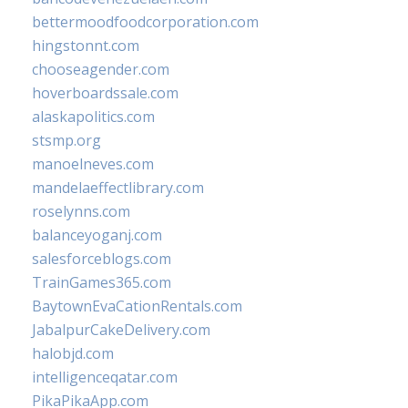
bettermoodfoodcorporation.com
hingstonnt.com
chooseagender.com
hoverboardssale.com
alaskapolitics.com
stsmp.org
manoelneves.com
mandelaeffectlibrary.com
roselynns.com
balanceyoganj.com
salesforceblogs.com
TrainGames365.com
BaytownEvaCationRentals.com
JabalpurCakeDelivery.com
halobjd.com
intelligenceqatar.com
PikaPikaApp.com