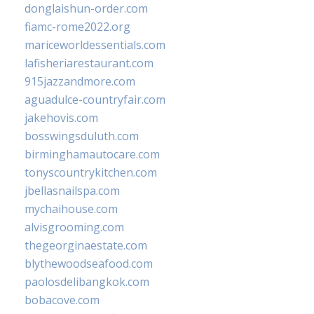
donglaishun-order.com
fiamc-rome2022.org
mariceworldessentials.com
lafisheriarestaurant.com
915jazzandmore.com
aguadulce-countryfair.com
jakehovis.com
bosswingsduluth.com
birminghamautocare.com
tonyscountrykitchen.com
jbellasnailspa.com
mychaihouse.com
alvisgrooming.com
thegeorginaestate.com
blythewoodseafood.com
paolosdelibangkok.com
bobacove.com