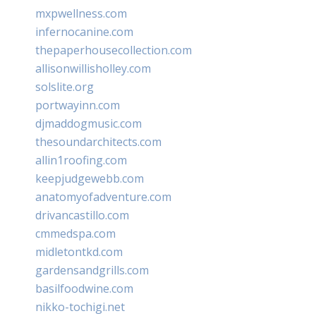
mxpwellness.com
infernocanine.com
thepaperhousecollection.com
allisonwillisholley.com
solslite.org
portwayinn.com
djmaddogmusic.com
thesoundarchitects.com
allin1roofing.com
keepjudgewebb.com
anatomyofadventure.com
drivancastillo.com
cmmedspa.com
midletontkd.com
gardensandgrills.com
basilfoodwine.com
nikko-tochigi.net